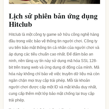
Lịch sử phiên bản ứng dụng
Hitclub
Hitclub là một công ty game sở hữu công nghệ hàng
đầu trong việc bảo vệ thông tin người chơi. Công ty
ưu tiên bảo mật thông tin cá nhân của người chơi và
áp dụng các tiêu chuẩn cao nhất. Để đảm bảo an
ninh, nền tảng uy tín này sử dụng mã hóa SSL 128-
bit trên trang web và ứng dụng di động của mình. Mã
hóa này không chỉ bảo vệ việc truyền dữ liệu mà còn
ngăn chặn mọi truy cập trái phép. Mỗi tài khoản
người chơi được cấp một ID và mật khẩu duy nhất,
cung cấp thêm một lớp bảo mật chống lại truy cập
trái phép.