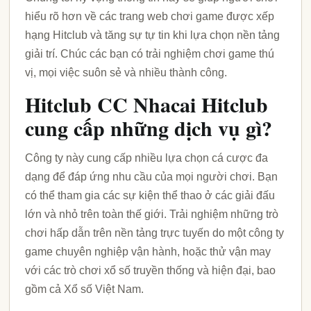
hiểu rõ hơn về các trang web chơi game được xếp
hạng Hitclub và tăng sự tự tin khi lựa chọn nền tảng
giải trí. Chúc các bạn có trải nghiệm chơi game thú
vị, mọi việc suôn sẻ và nhiều thành công.
Hitclub CC Nhacai Hitclub
cung cấp những dịch vụ gì?
Công ty này cung cấp nhiều lựa chọn cá cược đa
dạng để đáp ứng nhu cầu của mọi người chơi. Bạn
có thể tham gia các sự kiện thể thao ở các giải đấu
lớn và nhỏ trên toàn thế giới. Trải nghiệm những trò
chơi hấp dẫn trên nền tảng trực tuyến do một công ty
game chuyên nghiệp vận hành, hoặc thử vận may
với các trò chơi xổ số truyền thống và hiện đại, bao
gồm cả Xổ số Việt Nam.