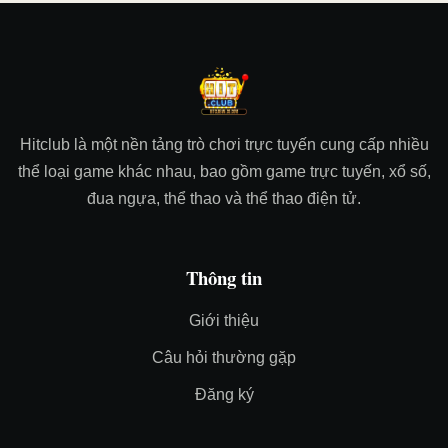
Hitclub là một nền tảng trò chơi trực tuyến cung cấp nhiều
thể loại game khác nhau, bao gồm game trực tuyến, xổ số,
đua ngựa, thể thao và thể thao điện tử.
Thông tin
Giới thiệu
Câu hỏi thường gặp
Đăng ký