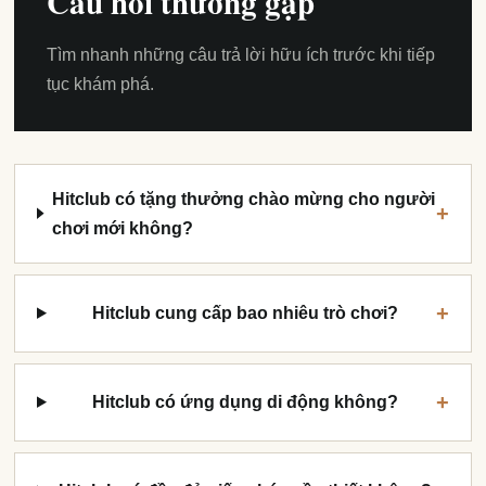
Câu hỏi thường gặp
Tìm nhanh những câu trả lời hữu ích trước khi tiếp
tục khám phá.
Hitclub có tặng thưởng chào mừng cho người
+
chơi mới không?
+
Hitclub cung cấp bao nhiêu trò chơi?
+
Hitclub có ứng dụng di động không?