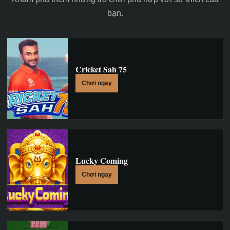
bạn.
Cricket Sah 75
Chơi ngay
Lucky Coming
Chơi ngay