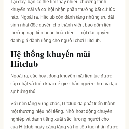
Tại đây, bạn có thể tìm thấy nhiều chương trình
khuyến mãi và cơ hội nhận phần thưởng bất cứ lúc
nào. Ngoài ra, Hitclub còn dành tặng những ưu đãi
sinh nhật độc quyền cho thành viên, bao gồm tiền
thưởng nạp tiền hoặc hoàn tiền – một đặc quyền
danh giá dành riêng cho người chơi Hitclub.
Hệ thống khuyến mãi
Hitclub
Ngoài ra, các hoạt động khuyến mãi liên tục được
cập nhật và triển khai để giữ chân người chơi và tạo
sự hứng thú.
Với nền tảng vững chắc, Hitclub đã phát triển thành
một thương hiệu nổi tiếng. Nhờ hoạt động chuyên
nghiệp và danh tiếng xuất sắc, lượng người chơi
của Hitclub ngày càng tăng và họ tiếp tục nhận được